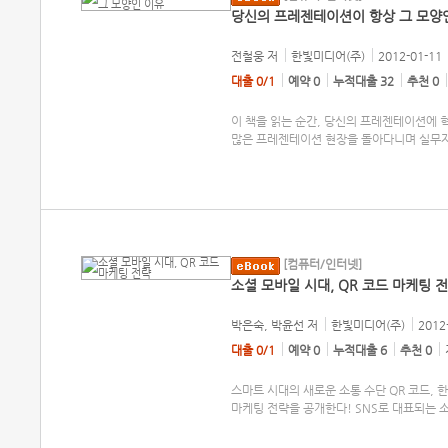
당신의 프레젠테이션이 항상 그 모양
전철웅
저
한빛미디어(주)
2012-01-11
대출 0/1
예약 0
누적대출 32
추천 0
이 책을 읽는 순간, 당신의 프레젠테이션에 
많은 프레젠테이션 현장을 돌아다니며 실무자
[컴퓨터/인터넷]
소셜 모바일 시대, QR 코드 마케팅 
박은숙, 박윤선
저
한빛미디어(주)
2012
대출 0/1
예약 0
누적대출 6
추천 0
스마트 시대의 새로운 소통 수단 QR 코드,
마케팅 전략을 공개한다! SNS로 대표되는 소