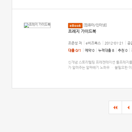
[컴퓨터/인터넷]
프레지 가이드북
조준성
저
e비즈북스
2012-01-21
공급
대출 0/1
예약 0
누적대출 8
추천 0
신개념 스토리텔링 프레젠테이션 툴프레지를 
가 알려주는 알짜배기 노하우 ㆍ 불필요한 이