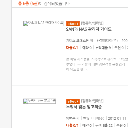
총
6
종 (
6권
)
이 검색되었습니다.
[컴퓨터/인터넷]
SAN과 NAS 관리자 가이드
커티스 프레스톤
저
한빛미디어(주)
200
대출 0/1
예약 0
누적대출 9
추천 0
큰 파일 시스템을 조직적으로 관리하고 백업할
루었다. 두 기술에 대한 장단점을 균형있게 
이 되도록 했다.
[컴퓨터/인터넷]
누워서 읽는 알고리즘
임백준
저
한빛미디어(주)
2012-01-11
대출 0/1
예약 0
누적대출 22
추천 0