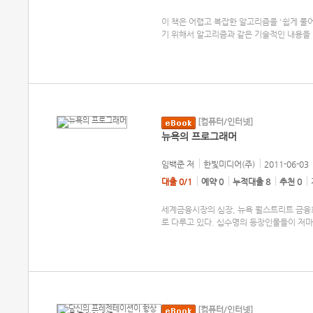
이 책은 어렵고 복잡한 알고리즘을 '쉽게 풀
기 위해서 알고리즘과 같은 기술적인 내용을 '
[컴퓨터/인터넷]
뉴욕의 프로그래머
임백준
저
한빛미디어(주)
2011-06-03
대출 0/1
예약 0
누적대출 8
추천 0
세계금융시장의 심장, 뉴욕 월스트리트 금
로 다루고 있다. 십수명의 등장인물들이 저
[컴퓨터/인터넷]