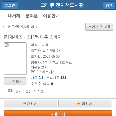
크레듀 전자책도서관
로그인
검색
내서재
분야별
이용안내
전자책 상세 정보
분야별 전자책
[
경제/비즈니스
]
1% 다른 스피치
박정길
지음
출판사:
비전코리아
출간일:
2009-05-08
공급사:
(주)북큐브네트웍스
지원단말기 :
PC / 스마트기기
대출
0
/
1
| 누적대출
121
미리보기
추천
0
| 예약
0
듣기기능(TTS)지원
추천하기
★
찜하기
대출하기