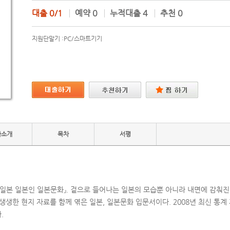
대출
0/1
예약
0
누적대출
4
추천
0
지원단말기 :
PC/스마트기기
자소개
목차
서평
『일본 일본인 일본문화』. 겉으로 들어나는 일본의 모습뿐 아니라 내면에 감춰
생생한 현지 자료를 함께 엮은 일본, 일본문화 입문서이다. 2008년 최신 통계
.