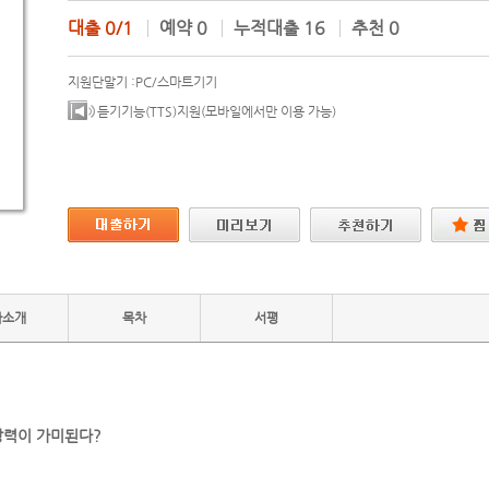
대출
0/1
예약
0
누적대출
16
추천
0
지원단말기 :
PC/스마트기기
듣기기능(TTS)지원(모바일에서만 이용 가능)
자소개
목차
서평
상력이 가미된다?