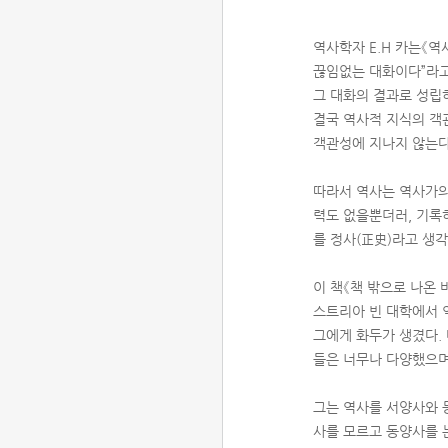
역사학자 E.H 카는《
끊임없는 대화이다”라고
그 대화의 결과로 성립
결국 역사적 지식의 객
객관성에 지나지 않는다
따라서 역사는 역사가의
력도 없을뿐더러, 기록
를 정사(正史)라고 생
이 책《책 밖으로 나온
스트리아 빈 대학에서 
그에게 화두가 생겼다. 
들은 너무나 다양했으며
그는 역사를 서양사와 
사를 모르고 동양사를 