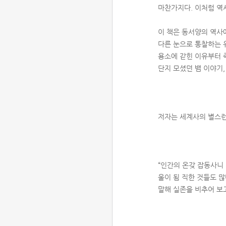
마찬가지다. 이처럼 역
이 책은 동서양의 역사
다른 눈으로 통찰하는 
용소에 갇힌 이유부터 
단지 모셨던 뱀 이야기
저자는 세계사의 별스런
“인간의 온갖 잡동사니
울이 됨 직한 것들도 
말해 실존을 비추어 보고