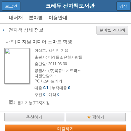
크레듀 전자책도서관
로그인
검색
내서재
분야별
이용안내
전자책 상세 정보
분야별 전자책
[
사회
]
디지털 미디어 스마트 혁명
이상호, 김선진
지음
출판사:
미래를소유한사람들
출간일:
2011-06-30
공급사:
(주)북큐브네트웍스
지원단말기 :
PC / 스마트기기
대출
0
/
1
| 누적대출
0
추천
0
| 예약
0
듣기기능(TTS)지원
추천하기
★
찜하기
대출하기