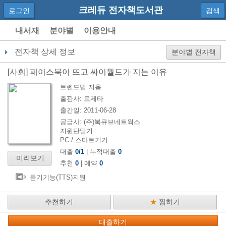
크레듀 전자책도서관
로그인
검색
내서재
분야별
이용안내
전자책 상세 정보
분야별 전자책
[
사회
]
페이스북이 뜨고 싸이월드가 지는 이유
트렌드밥
지음
출판사:
로제타
출간일:
2011-06-28
공급사:
(주)북큐브네트웍스
지원단말기 :
PC / 스마트기기
대출
0
/
1
| 누적대출
0
미리보기
추천
0
| 예약
0
듣기기능(TTS)지원
추천하기
★
찜하기
대출하기