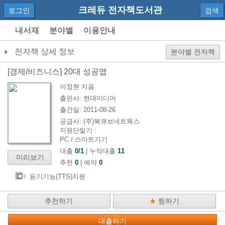
크레듀 전자책도서관
로그인
검색
내서재
분야별
이용안내
전자책 상세 정보
분야별 전자책
[
경제/비즈니스
]
20대 성공앱
이정현
지음
출판사:
현대미디어
출간일:
2011-08-26
공급사:
(주)북큐브네트웍스
지원단말기 :
PC / 스마트기기
대출
0
/
1
| 누적대출
11
미리보기
추천
0
| 예약
0
듣기기능(TTS)지원
추천하기
★
찜하기
대출하기