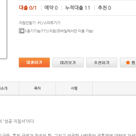
대출
0/1
예약
0
누적대출
11
추천
0
지원단말기 :
PC/스마트기기
듣기기능(TTS)지원(모바일에서만 이용 가능)
자소개
목차
서평
 ‘성공 지침서’이다.
도구들, 특히 긍정과 창조의 힘, 그리고 성공한 사람들의 공통점에 대하여 자세