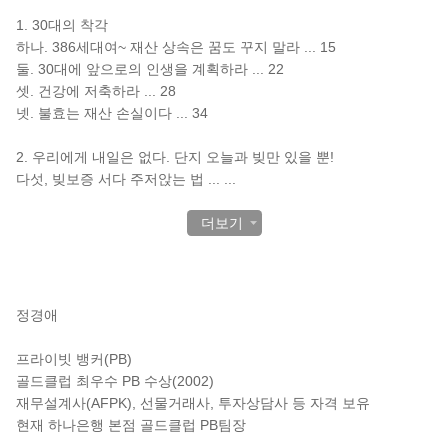
1. 30대의 착각
하나. 386세대여~ 재산 상속은 꿈도 꾸지 말라 ... 15
둘. 30대에 앞으로의 인생을 계획하라 ... 22
셋. 건강에 저축하라 ... 28
넷. 불효는 재산 손실이다 ... 34
2. 우리에게 내일은 없다. 단지 오늘과 빚만 있을 뿐!
다섯, 빚보증 서다 주저앉는 법 ...
...
더보기
작가 소개
정경애
프라이빗 뱅커(PB)
골드클럽 최우수 PB 수상(2002)
재무설계사(AFPK), 선물거래사, 투자상담사 등 자격 보유
현재 하나은행 본점 골드클럽 PB팀장