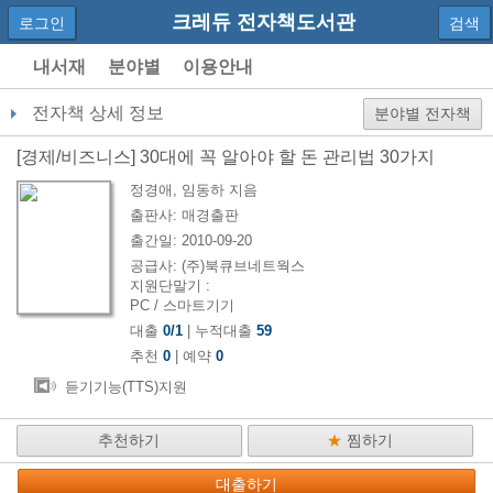
크레듀 전자책도서관
로그인
검색
내서재
분야별
이용안내
전자책 상세 정보
분야별 전자책
[
경제/비즈니스
]
30대에 꼭 알아야 할 돈 관리법 30가지
정경애, 임동하
지음
출판사:
매경출판
출간일:
2010-09-20
공급사:
(주)북큐브네트웍스
지원단말기 :
PC / 스마트기기
대출
0
/
1
| 누적대출
59
추천
0
| 예약
0
듣기기능(TTS)지원
추천하기
★
찜하기
대출하기